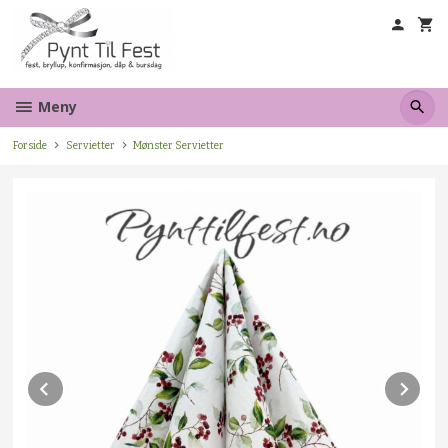
Gå
til
innholdet
Meny
Forside
Servietter
Mønster Servietter
Prev
Ne