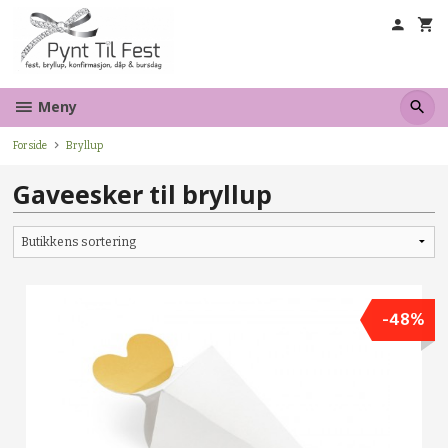
Gå
til
innholdet
Meny
Forside
Bryllup
Gaveesker til bryllup
-48%