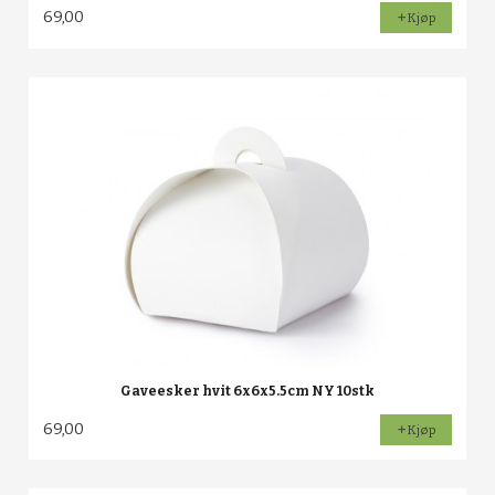
69,00
Kjøp
Gaveesker hvit 6x6x5.5cm NY 10stk
69,00
Kjøp