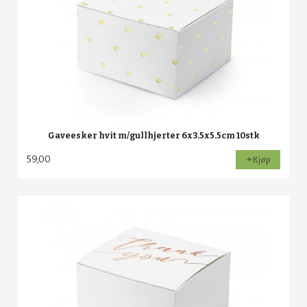
Gaveesker hvit m/gullhjerter 6x3.5x5.5cm 10stk
59,00
Kjøp