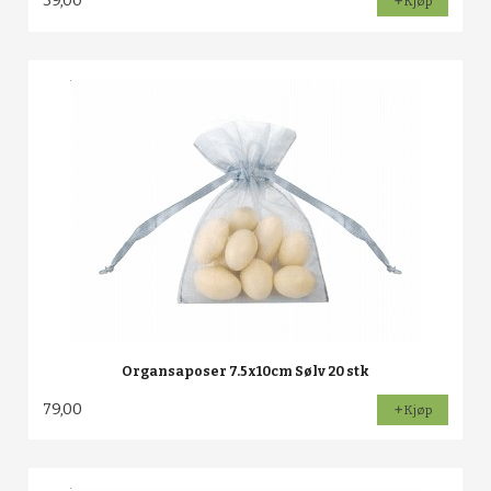
39,00
Kjøp
Organsaposer 7.5x10cm Sølv 20 stk
79,00
Kjøp