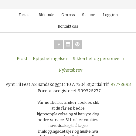
Forside
Bli kunde
Om oss
Support
Logg inn
Kontakt oss
Frakt
Kjøpsbetingelser
Sikkerhet og personvern
Nyhetsbrev
Pynt Til Fest AS Sandskoggata 10 A 7504 Stjørdal Tlf.
97778693
- Foretaksregisteret 999326277
Vår nettbutikk bruker cookies slik
at du får en bedre
kjøpsopplevelse og vi kan yte deg
bedre service. Vi bruker cookies
hovedsaklig til å lagre
innloggingsdetaljer og huske hva