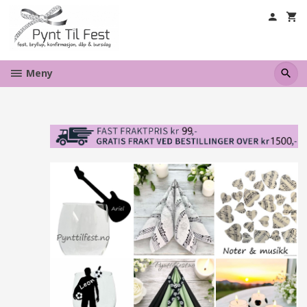
Gå
til
innholdet
Meny