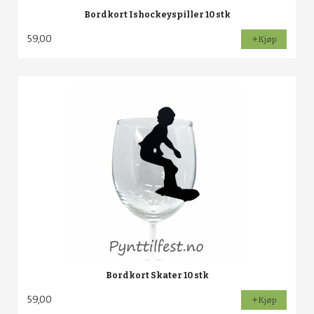
Bordkort Ishockeyspiller 10 stk
59,00
Kjøp
Bordkort Skater 10 stk
59,00
Kjøp