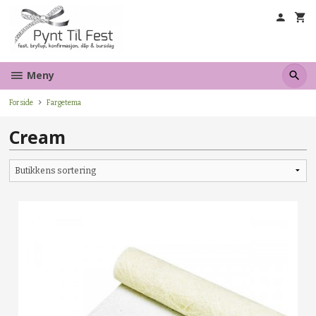
Gå
til
innholdet
Meny
Forside
Fargetema
Cream