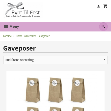
Gå
til
innholdet
Meny
Forside
Bånd-Gaveesker-Gaveposer
Gaveposer