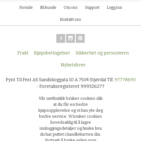
Forside
Bli kunde
Om oss
Support
Logg inn
Kontakt oss
Frakt
Kjøpsbetingelser
Sikkerhet og personvern
Nyhetsbrev
Pynt Til Fest AS Sandskoggata 10 A 7504 Stjørdal Tlf.
97778693
- Foretaksregisteret 999326277
Vår nettbutikk bruker cookies slik
at du får en bedre
kjøpsopplevelse og vi kan yte deg
bedre service. Vi bruker cookies
hovedsaklig til å lagre
innloggingsdetaljer og huske hva
du har puttet i handlekurven din.
Fortsett å bruke siden som