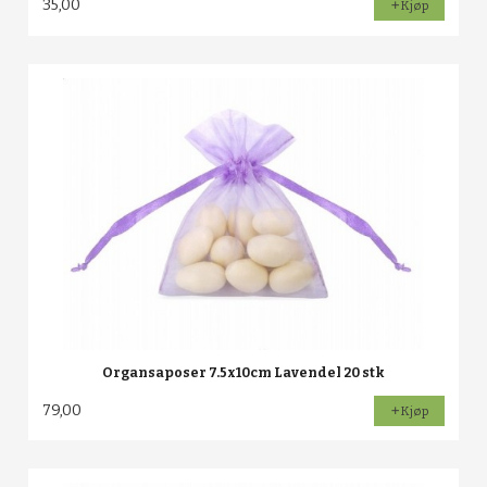
35,00
Kjøp
Organsaposer 7.5x10cm Lavendel 20 stk
79,00
Kjøp