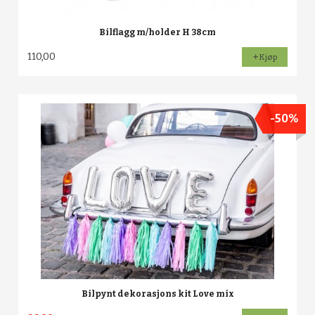
Bilflagg m/holder H 38cm
110,00
Kjøp
-50%
Bilpynt dekorasjons kit Love mix