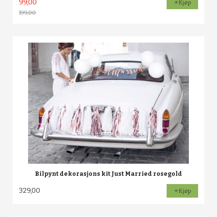
99,00
Kjøp
199,00
Rabatt
Bilpynt dekorasjons kit Just Married rosegold
329,00
Kjøp