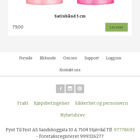
Satinbånd 5 cm
79,00
Les mer
Forside
Bli kunde
Om oss
Support
Logg inn
Kontakt oss
Frakt
Kjøpsbetingelser
Sikkerhet og personvern
Nyhetsbrev
Pynt Til Fest AS Sandskoggata 10 A 7504 Stjørdal Tlf.
97778693
- Foretaksregisteret 999326277