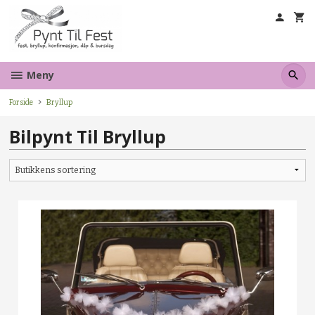
Gå
til
innholdet
Meny
Forside
Bryllup
Bilpynt Til Bryllup