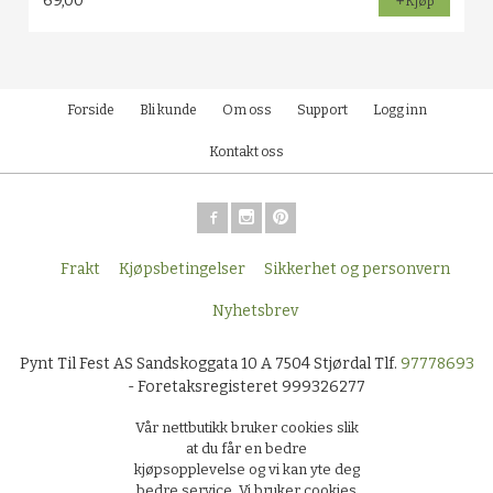
69,00
Kjøp
Forside
Bli kunde
Om oss
Support
Logg inn
Kontakt oss
Frakt
Kjøpsbetingelser
Sikkerhet og personvern
Nyhetsbrev
Pynt Til Fest AS Sandskoggata 10 A 7504 Stjørdal Tlf.
97778693
- Foretaksregisteret 999326277
Vår nettbutikk bruker cookies slik
at du får en bedre
kjøpsopplevelse og vi kan yte deg
bedre service. Vi bruker cookies