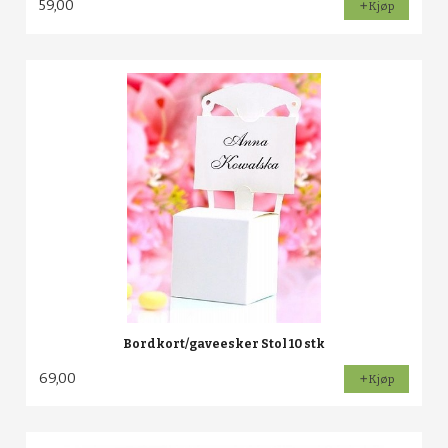
59,00
Kjøp
Bordkort/gaveesker Stol 10 stk
69,00
Kjøp