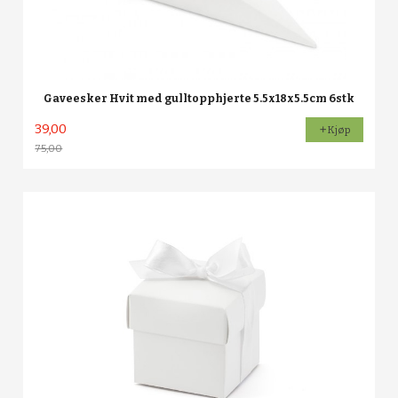
Gaveesker Hvit med gulltopphjerte 5.5x18x5.5cm 6stk
39,00
Kjøp
75,00
Rabatt