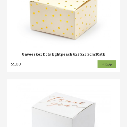
Gaveesker Dots lightpeach 6x3.5x5.5cm 10stk
59,00
Kjøp