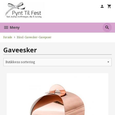
Gå
til
innholdet
Meny
Forside
Bånd-Gaveesker-Gaveposer
Gaveesker