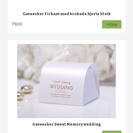
Gaveesker Firkant med brokade hjerte 10 stk
79,00
Kjøp
Gaveesker Sweet Memory wedding