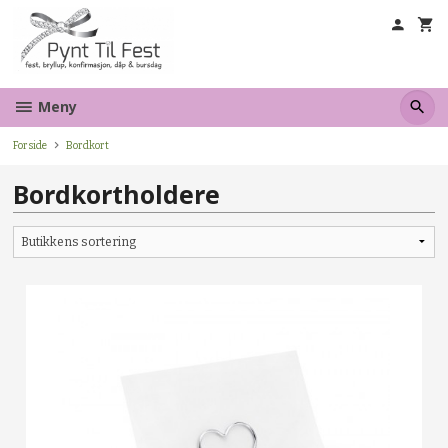
Gå
til
innholdet
Meny
Forside
Bordkort
Bordkortholdere