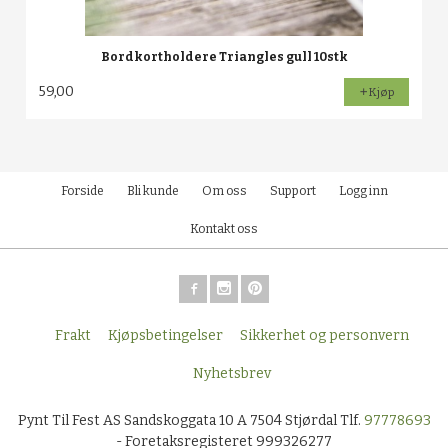
Bordkortholdere Triangles gull 10stk
59,00
Kjøp
Forside
Bli kunde
Om oss
Support
Logg inn
Kontakt oss
Frakt
Kjøpsbetingelser
Sikkerhet og personvern
Nyhetsbrev
Pynt Til Fest AS Sandskoggata 10 A 7504 Stjørdal Tlf.
97778693
- Foretaksregisteret 999326277