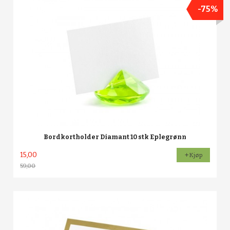
-75%
Bordkortholder Diamant 10 stk Eplegrønn
15,00
Kjøp
59,00
Rabatt