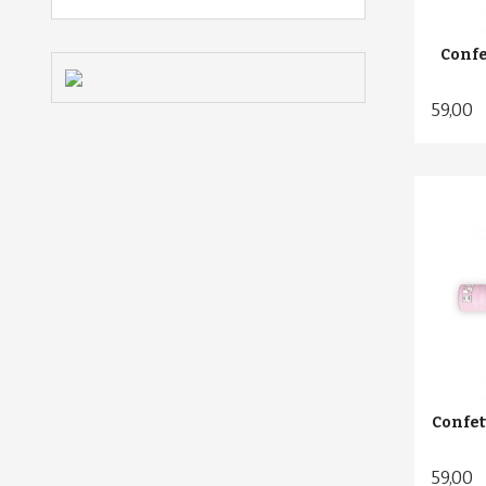
Confe
59,00
Confet
59,00