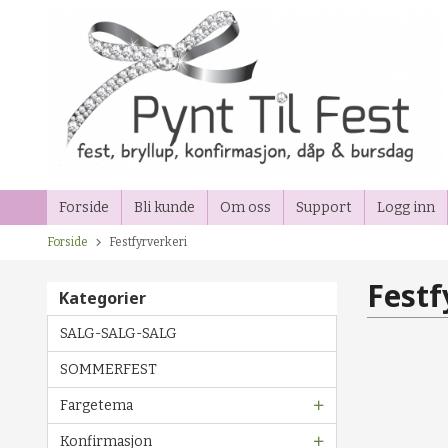
Gå
til
innholdet
Forside
Bli kunde
Om oss
Support
Logg inn
Forside
Festfyrverkeri
Festf
Kategorier
SALG-SALG-SALG
SOMMERFEST
Fargetema
Konfirmasjon