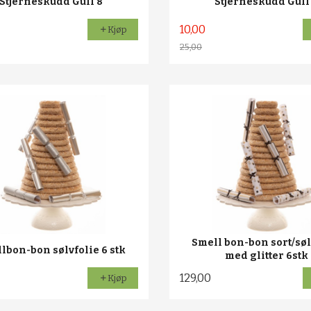
Stjerneskudd Gull 8
Stjerneskudd Gull
10,00
Kjøp
25,00
Rabatt
Smell bon-bon sort/søl
lbon-bon sølvfolie 6 stk
med glitter 6stk
129,00
Kjøp