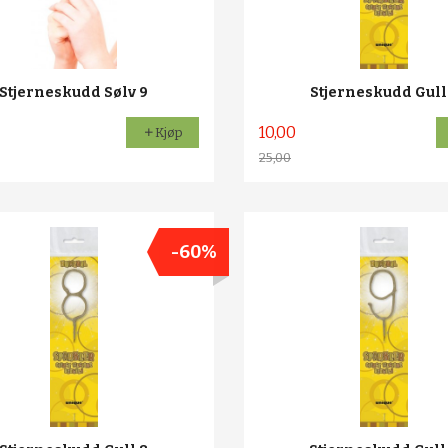
Stjerneskudd Sølv 9
Stjerneskudd Gull
10,00
Kjøp
25,00
Rabatt
-60%