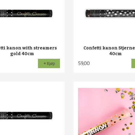
tti kanon with streamers
Confetti kanon Stjerne
gold 40cm
40cm
59,00
Kjøp