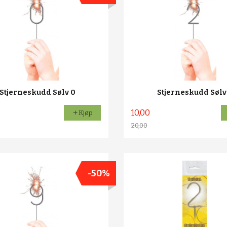
Stjerneskudd Sølv 0
Stjerneskudd Sølv
10,00
Kjøp
20,00
Rabatt
-50%