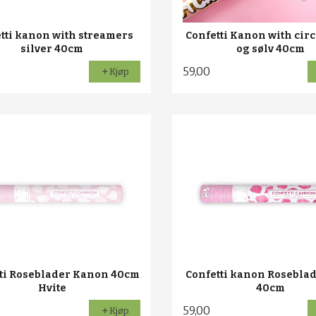
tti kanon with streamers
Confetti Kanon with circ
silver 40cm
og sølv 40cm
59,00
Kjøp
ti Roseblader Kanon 40cm
Confetti kanon Rosebla
Hvite
40cm
59,00
Kjøp