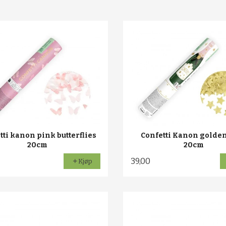
tti kanon pink butterflies
Confetti Kanon golde
20cm
20cm
39,00
Kjøp