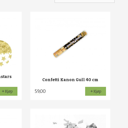
nstars
Confetti Kanon Gull 40 cm
59,00
Kjøp
Kjøp