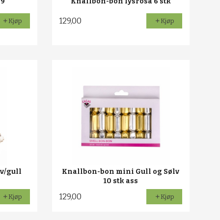
 9
Knallbon-bon lysrosa 6 stk
129,00
Kjøp
Kjøp
v/gull
Knallbon-bon mini Gull og Sølv
10 stk ass
129,00
Kjøp
Kjøp