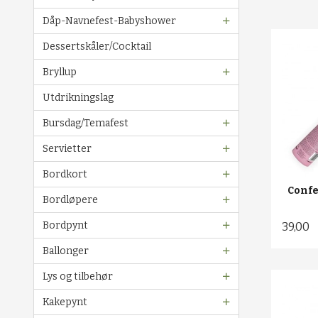
Dåp-Navnefest-Babyshower
Dessertskåler/Cocktail
Bryllup
Utdrikningslag
Bursdag/Temafest
Servietter
Bordkort
Confe
Bordløpere
Bordpynt
39,00
Ballonger
Lys og tilbehør
Kakepynt