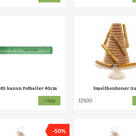
tti kanon Fotballer 40cm
Smellbonboner Gu
129,00
Kjøp
-50%