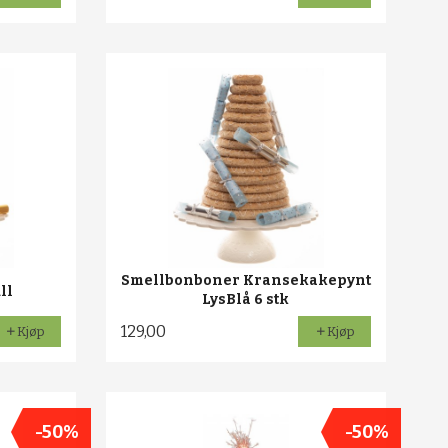
Smellbonboner Kransekakepynt
ll
LysBlå 6 stk
129,00
Kjøp
Kjøp
-50%
-50%