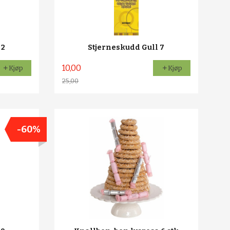
 2
Stjerneskudd Gull 7
10,00
Kjøp
Kjøp
25,00
Rabatt
-60%