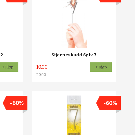
 2
Stjerneskudd Sølv 7
10,00
Kjøp
Kjøp
20,00
Rabatt
-60%
-60%