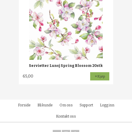
Servietter Lunsj Spring Blossom 20stk
65,00
Kjøp
Forside
Bli kunde
Om oss
Support
Logg inn
Kontakt oss