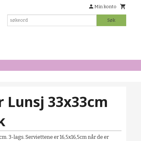
Min konto
Søk
r Lunsj 33x33cm
k
cm. 3-lags. Serviettene er 16,5x16,5cm når de er