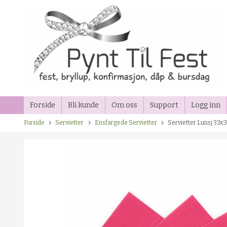
Gå
til
innholdet
Forside
Bli kunde
Om oss
Support
Logg inn
Forside
Servietter
Ensfargede Servietter
Servietter Lunsj 33x