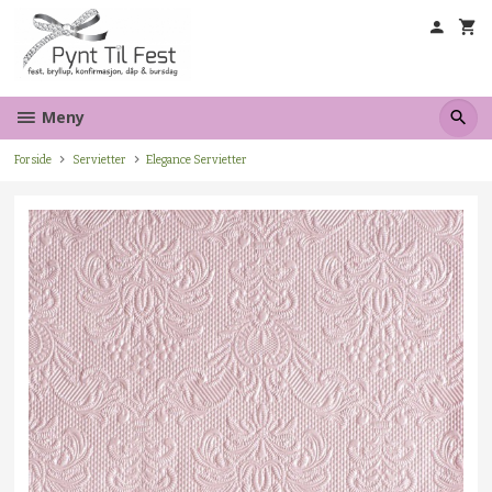
Gå
til
innholdet
Meny
Forside
Servietter
Elegance Servietter