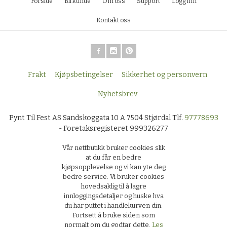
Forside
Bli kunde
Om oss
Support
Logg inn
Kontakt oss
Frakt
Kjøpsbetingelser
Sikkerhet og personvern
Nyhetsbrev
Pynt Til Fest AS Sandskoggata 10 A 7504 Stjørdal Tlf.
97778693
- Foretaksregisteret 999326277
Vår nettbutikk bruker cookies slik
at du får en bedre
kjøpsopplevelse og vi kan yte deg
bedre service. Vi bruker cookies
hovedsaklig til å lagre
innloggingsdetaljer og huske hva
du har puttet i handlekurven din.
Fortsett å bruke siden som
normalt om du godtar dette.
Les