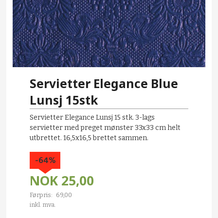
Servietter Elegance Blue
Lunsj 15stk
Servietter Elegance Lunsj 15 stk. 3-lags
servietter med preget mønster 33x33 cm helt
utbrettet. 16,5x16,5 brettet sammen.
-64%
NOK
25,00
Førpris:
69,00
Rabatt
inkl. mva.