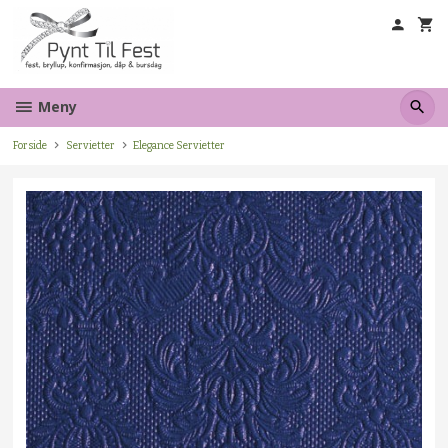
Gå
til
innholdet
Meny
Forside
Servietter
Elegance Servietter