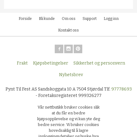
Forside
Bli kunde
Om oss
Support
Logg inn
Kontakt oss
Frakt
Kjøpsbetingelser
Sikkerhet og personvern
Nyhetsbrev
Pynt Til Fest AS Sandskoggata 10 A 7504 Stjørdal Tlf.
97778693
- Foretaksregisteret 999326277
Vår nettbutikk bruker cookies slik
at du får en bedre
kjøpsopplevelse og vi kan yte deg
bedre service. Vi bruker cookies
hovedsaklig til å lagre
innloggingsdetaljer og huske hva