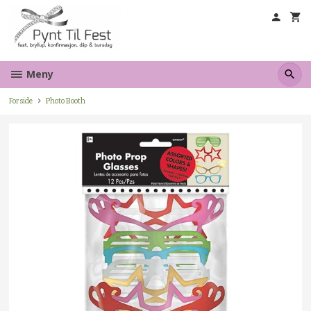
Gå
til
innholdet
Meny
Forside
Photo Booth