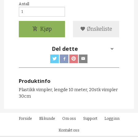
Antall
Kjøp
Ønskeliste
Del dette
Produktinfo
Plastikk vimpler, lengde 10 meter, 20stk vimpler
30cm
Forside
Bli kunde
Om oss
Support
Logg inn
Kontakt oss