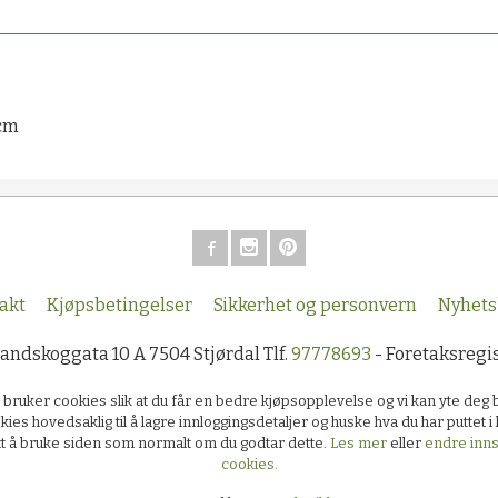
0cm
akt
Kjøpsbetingelser
Sikkerhet og personvern
Nyhets
Sandskoggata 10 A 7504 Stjørdal Tlf.
97778693
- Foretaksregi
k bruker cookies slik at du får en bedre kjøpsopplevelse og vi kan yte deg 
kies hovedsaklig til å lagre innloggingsdetaljer og huske hva du har puttet 
ett å bruke siden som normalt om du godtar dette.
Les mer
eller
endre innst
cookies.