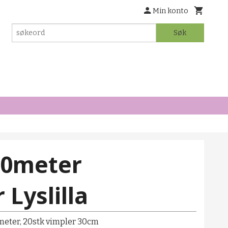
Min konto
Søk
10meter
 Lyslilla
 meter, 20stk vimpler 30cm