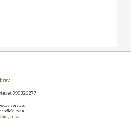
brev
steret 999326277
bedre service.
i handlekurven
illinger for