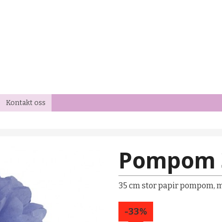
Kontakt oss
Pompom 
35 cm stor papir pompom, må
-33%