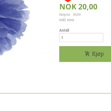
NOK
20,00
Førpris:
30,00
Rabatt
inkl. mva.
Antall
Kjøp