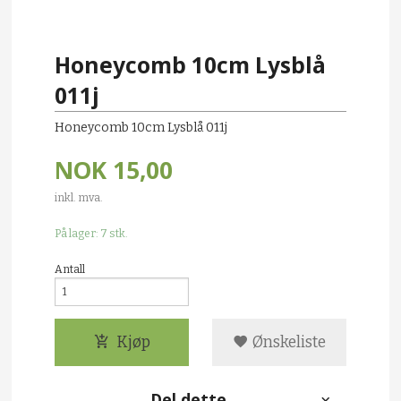
Honeycomb 10cm Lysblå
011j
Honeycomb 10cm Lysblå 011j
NOK
15,00
inkl. mva.
På lager: 7 stk.
Antall
Kjøp
Ønskeliste
Del dette