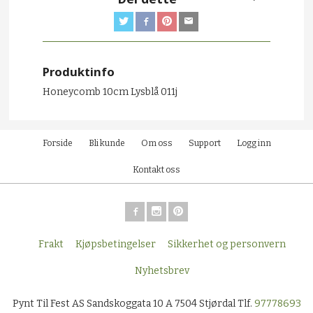
Produktinfo
Honeycomb 10cm Lysblå 011j
Forside
Bli kunde
Om oss
Support
Logg inn
Kontakt oss
Frakt
Kjøpsbetingelser
Sikkerhet og personvern
Nyhetsbrev
Pynt Til Fest AS Sandskoggata 10 A 7504 Stjørdal Tlf.
97778693