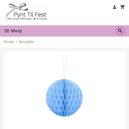
Gå
til
innholdet
Meny
Forside
Partydekor