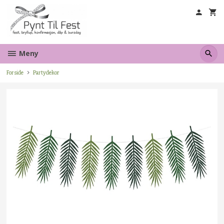
Gå
til
innholdet
Meny
Forside
Partydekor