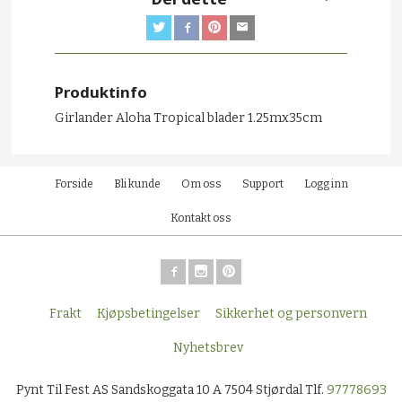
Produktinfo
Girlander Aloha Tropical blader 1.25mx35cm
Forside
Bli kunde
Om oss
Support
Logg inn
Kontakt oss
Frakt
Kjøpsbetingelser
Sikkerhet og personvern
Nyhetsbrev
Pynt Til Fest AS Sandskoggata 10 A 7504 Stjørdal Tlf.
97778693