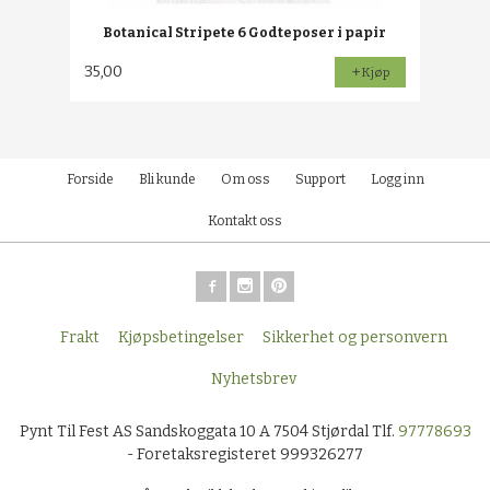
Botanical Stripete 6 Godteposer i papir
35,00
Kjøp
Forside
Bli kunde
Om oss
Support
Logg inn
Kontakt oss
Frakt
Kjøpsbetingelser
Sikkerhet og personvern
Nyhetsbrev
Pynt Til Fest AS Sandskoggata 10 A 7504 Stjørdal Tlf.
97778693
- Foretaksregisteret 999326277