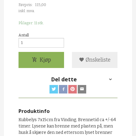
Førpris:
115,00
Rabatt
inkl. mva.
På lager: 11 stk.
Antall
Kjøp
Ønskeliste
Del dette
Produktinfo
Kubbelys 7x15cm fra
Vinding. Brennetid ca +/-64
timer. Lysene kan brenne med plasten på, men
husk å skjære den ned ettersom lyset brenner