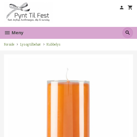
Gå
til
innholdet
Meny
Forside
Lys og tilbehør
Kubbelys