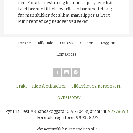
ned. For å få mest mulig brennetid på lysene bør
lyset brenne til hele overflaten har smeltet talg
før man slukker det slik at man slipper at lyset
kun brenner seg nedover ved veken.
Forside
Bli kunde
Om oss
Support
Logg inn
Kontakt oss
Frakt
Kjøpsbetingelser
Sikkerhet og personvern
Nyhetsbrev
Pynt Til Fest AS Sandskoggata 10 A 7504 Stjørdal Tlf.
97778693
- Foretaksregisteret 999326277
Vår nettbutikk bruker cookies slik