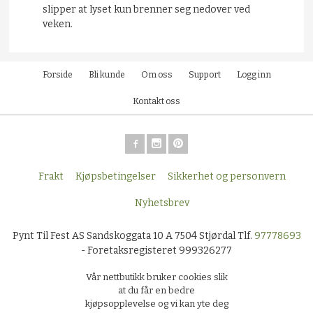
slipper at lyset kun brenner seg nedover ved
veken.
Forside
Bli kunde
Om oss
Support
Logg inn
Kontakt oss
Frakt
Kjøpsbetingelser
Sikkerhet og personvern
Nyhetsbrev
Pynt Til Fest AS Sandskoggata 10 A 7504 Stjørdal Tlf.
97778693
- Foretaksregisteret 999326277
Vår nettbutikk bruker cookies slik
at du får en bedre
kjøpsopplevelse og vi kan yte deg