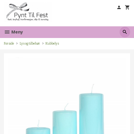
Gå
til
innholdet
Meny
Forside
Lys og tilbehør
Kubbelys