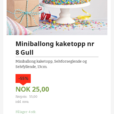
Miniballong kaketopp nr
8 Gull
Miniballong kaketopp, Selvforseglende og
Selvfyllende, 13cm.
-55%
NOK
25,00
Førpris:
55,00
Rabatt
inkl. mva.
På lager: 4 stk.