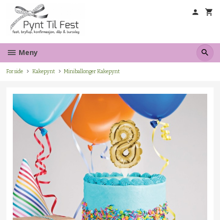
Gå
til
innholdet
Meny
Forside
Kakepynt
Miniballonger Kakepynt