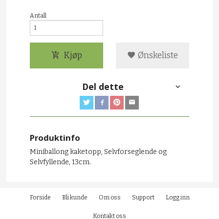
Antall
Kjøp
Ønskeliste
Del dette
Produktinfo
Miniballong kaketopp, Selvforseglende og
Selvfyllende, 13cm.
Forside
Bli kunde
Om oss
Support
Logg inn
Kontakt oss