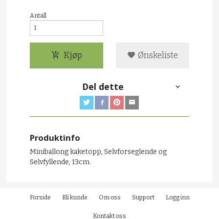
Antall
Kjøp
Ønskeliste
Del dette
Produktinfo
Miniballong kaketopp, Selvforseglende og
Selvfyllende, 13cm.
Forside
Bli kunde
Om oss
Support
Logg inn
Kontakt oss