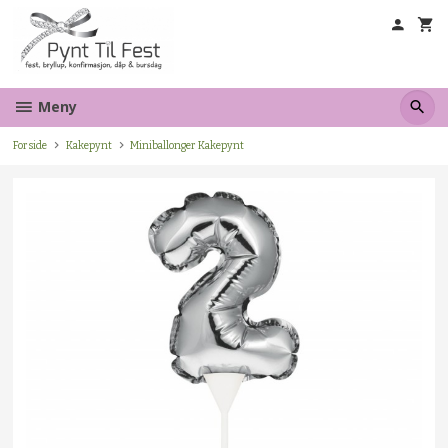
Gå
til
innholdet
Meny
Forside
Kakepynt
Miniballonger Kakepynt