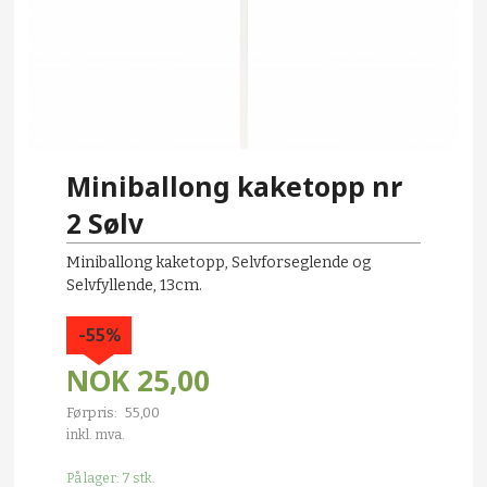
Miniballong kaketopp nr
2 Sølv
Miniballong kaketopp, Selvforseglende og
Selvfyllende, 13cm.
-55%
NOK
25,00
Førpris:
55,00
Rabatt
inkl. mva.
På lager: 7 stk.