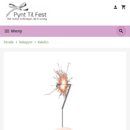
Gå
til
innholdet
Meny
Forside
Kakepynt
Kakelys