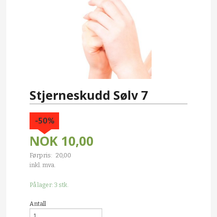
Stjerneskudd Sølv 7
-50%
NOK
10,00
Førpris:
20,00
Rabatt
inkl. mva.
På lager: 3 stk.
Antall