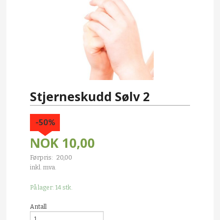
Stjerneskudd Sølv 2
-50%
NOK
10,00
Førpris:
20,00
Rabatt
inkl. mva.
På lager: 14 stk.
Antall