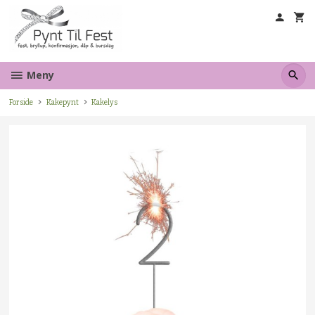
Gå
til
innholdet
Meny
Forside
Kakepynt
Kakelys