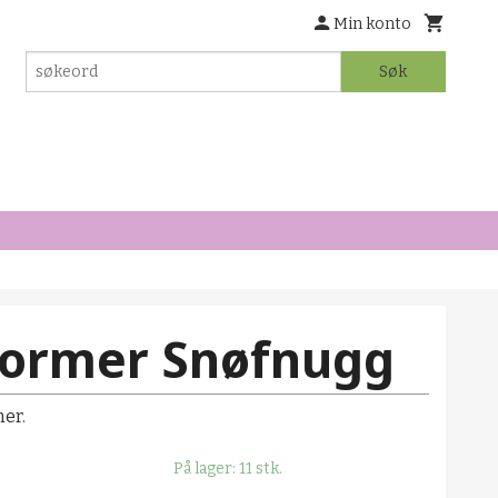
Min konto
Søk
ormer Snøfnugg
er.
På lager: 11 stk.