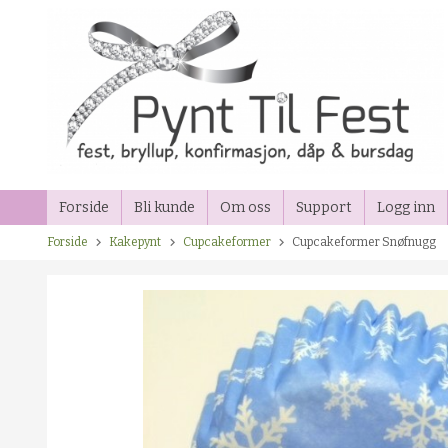
Gå
til
innholdet
Forside
Bli kunde
Om oss
Support
Logg inn
Forside
Kakepynt
Cupcakeformer
Cupcakeformer Snøfnugg