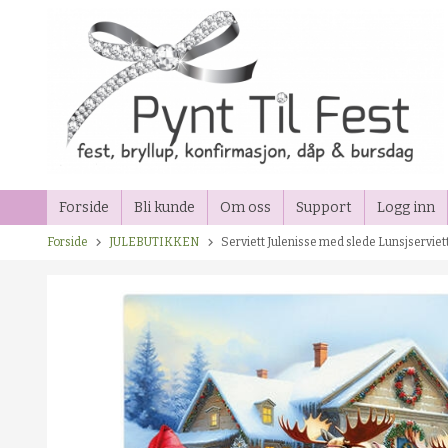
Gå
til
innholdet
Forside
Bli kunde
Om oss
Support
Logg inn
Forside
JULEBUTIKKEN
Serviett Julenisse med slede Lunsjserviett