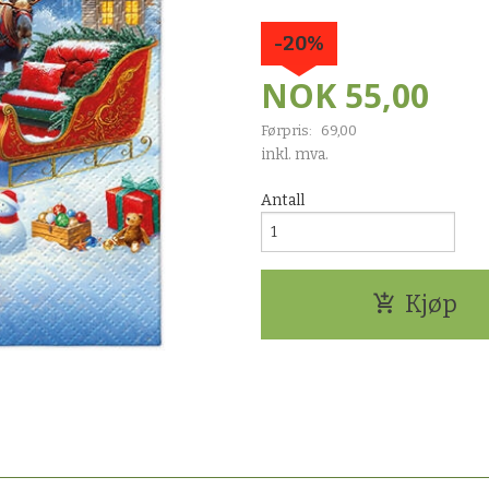
-20%
NOK
55,00
Førpris:
69,00
Rabatt
inkl. mva.
Antall
Kjøp