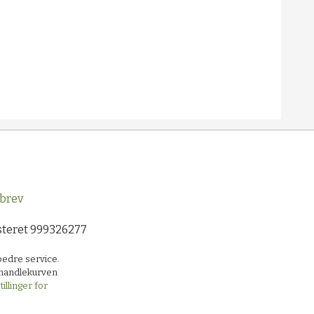
brev
steret 999326277
bedre service.
i handlekurven
illinger for