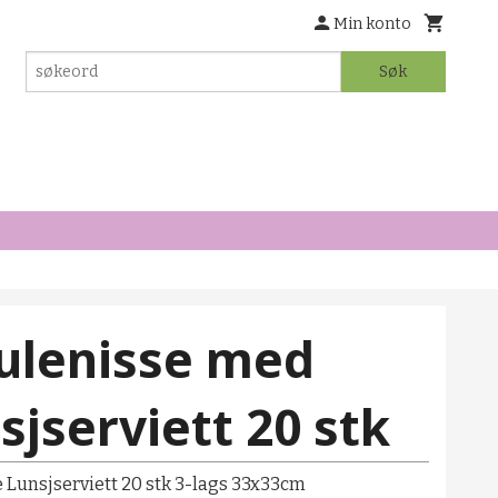
Min konto
Søk
Julenisse med
sjserviett 20 stk
e Lunsjserviett 20 stk 3-lags 33x33cm