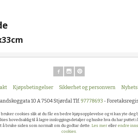
de
3x33cm
akt
Kjøpsbetingelser
Sikkerhet og personvern
Nyhets
Sandskoggata 10 A 7504 Stjørdal Tlf.
97778693
- Foretaksregi
k bruker cookies slik at du får en bedre kjøpsopplevelse og vi kan yte deg 
kies hovedsaklig til å lagre innloggingsdetaljer og huske hva du har puttet 
ett å bruke siden som normalt om du godtar dette.
Les mer
eller
endre innst
cookies.