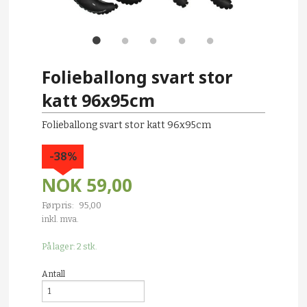
Folieballong svart stor
katt 96x95cm
Folieballong svart stor katt 96x95cm
-38%
NOK
59,00
Førpris:
95,00
Rabatt
inkl. mva.
På lager: 2 stk.
Antall