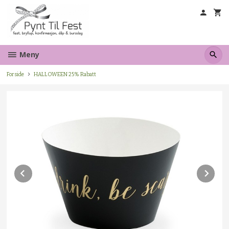
Gå
til
innholdet
Meny
Forside
HALLOWEEN 25% Rabatt
Prev
Ne