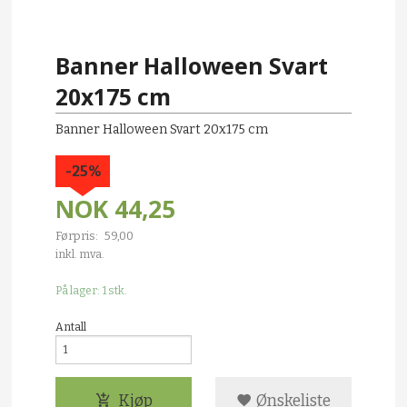
Banner Halloween Svart
20x175 cm
Banner Halloween Svart 20x175 cm
-25%
NOK
44,25
Førpris:
59,00
Rabatt
inkl. mva.
På lager: 1 stk.
Antall
Kjøp
Ønskeliste