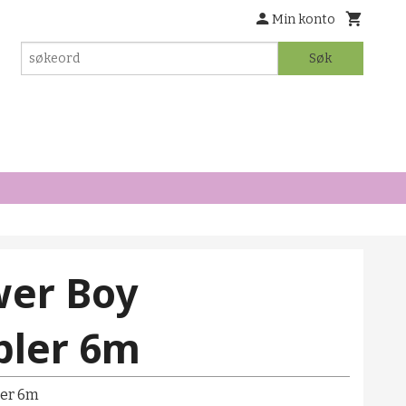
Min konto
Søk
er Boy
pler 6m
ler 6m