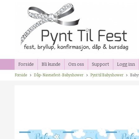
Gå
til
innholdet
Forside
Bli kunde
Om oss
Support
Logg inn
Forside
Dåp-Navnefest-Babyshower
Pynt til Babyshower
Baby