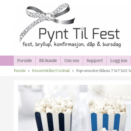
Gå
til
innholdet
Forside
Bli kunde
Om oss
Support
Logg inn
Forside
Dessertskåler/Cocktail
Popcornesker blåmix 7.5x7.5x12.5