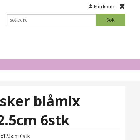
Min konto
Søk
sker blåmix
2.5cm 6stk
5x12.5cm 6stk