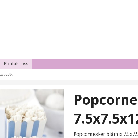
Kontakt oss
cm 6stk
Popcorne
7.5x7.5x1
Popcornesker blåmix 7.5x7.