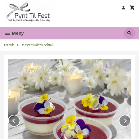
Gå
til
innholdet
Meny
Forside
Dessertskåler/Cocktail
Prev
Ne