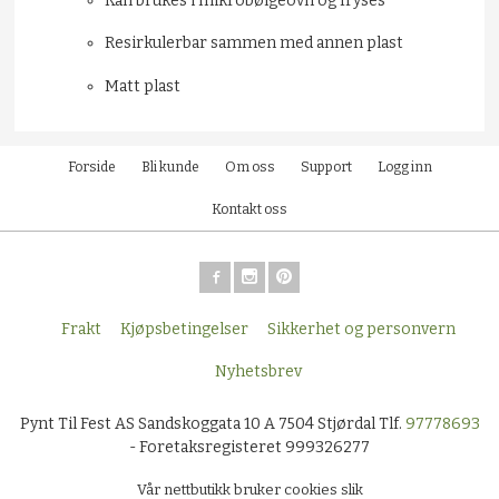
Kan brukes i mikrobølgeovn og fryses
Resirkulerbar sammen med annen plast
Matt plast
Forside
Bli kunde
Om oss
Support
Logg inn
Kontakt oss
Frakt
Kjøpsbetingelser
Sikkerhet og personvern
Nyhetsbrev
Pynt Til Fest AS Sandskoggata 10 A 7504 Stjørdal Tlf.
97778693
- Foretaksregisteret 999326277
Vår nettbutikk bruker cookies slik