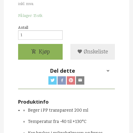
Rabatt
inkl. mva.
På lager: 15 stk.
Antall
Kjøp
Ønskeliste
Del dette
Produktinfo
Beger i PP transparent 200 ml
Temperatur fra -40 til +130°C