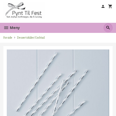
Gå
til
innholdet
Meny
Forside
Dessertskåler/Cocktail