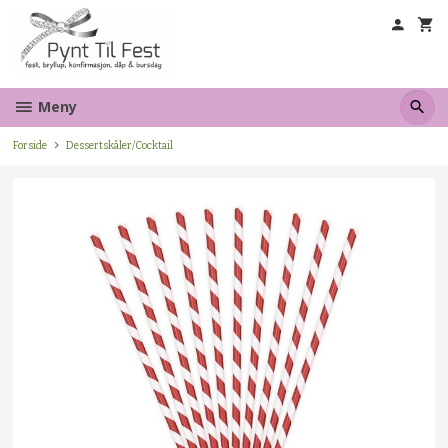
Gå
til
innholdet
Meny
Forside
Dessertskåler/Cocktail