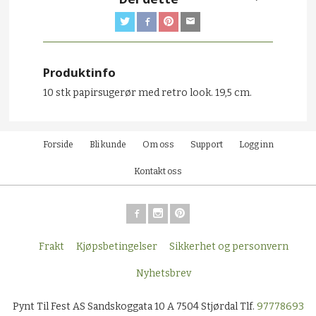
Produktinfo
10 stk papirsugerør med retro look. 19,5 cm.
Forside
Bli kunde
Om oss
Support
Logg inn
Kontakt oss
Frakt
Kjøpsbetingelser
Sikkerhet og personvern
Nyhetsbrev
Pynt Til Fest AS Sandskoggata 10 A 7504 Stjørdal Tlf.
97778693