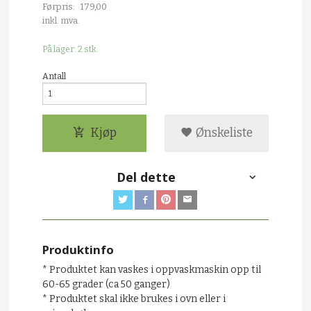
Førpris:
179,00
Rabatt
inkl. mva.
På lager: 2 stk.
Antall
Kjøp
Ønskeliste
Del dette
Produktinfo
* Produktet kan vaskes i oppvaskmaskin opp til
60-65 grader (ca 50 ganger)
* Produktet skal ikke brukes i ovn eller i