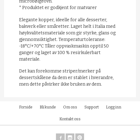
microbølgeovn.
* Produktet er godkjent for matvarer
Elegante kopper, ideelle for alle desserter,
bakverk eller
småretter
. Laget helt i Italia med
høykvalitetsmateriale som gir styrke, glans og
gjennomsiktighet. Temperaturtoleranse:
-18°C/+70°C Tåler oppvaskmaskin opptil 50
ganger og laget av 100 % resirkulerbart
materiale.
Det kan forekomme striper/merker på
dessertskålene da dem er stablet i hverandre,
men dette påvirker ikke bruken av dem.
Forside
Bli kunde
Om oss
Support
Logg inn
Kontakt oss