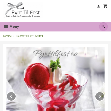
Gå
til
innholdet
Meny
Forside
Dessertskåler/Cocktail
Prev
Ne