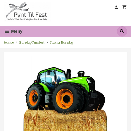
Gå
til
innholdet
Meny
Forside
Bursdag/Temafest
Traktor Bursdag