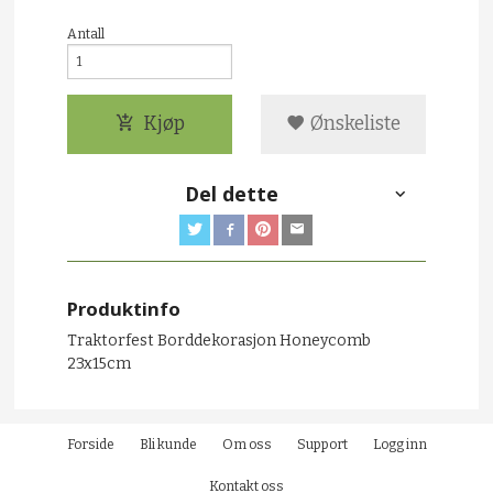
Antall
Kjøp
Ønskeliste
Del dette
Produktinfo
Traktorfest Borddekorasjon Honeycomb
23x15cm
Forside
Bli kunde
Om oss
Support
Logg inn
Kontakt oss