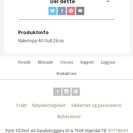
Del dette
Produktinfo
Kaketopp 40 Gull 21cm
Forside
Bli kunde
Om oss
Support
Logg inn
Kontakt oss
Frakt
Kjøpsbetingelser
Sikkerhet og personvern
Nyhetsbrev
Pynt Til Fest AS Sandskoggata 10 A 7504 Stjørdal Tlf.
97778693