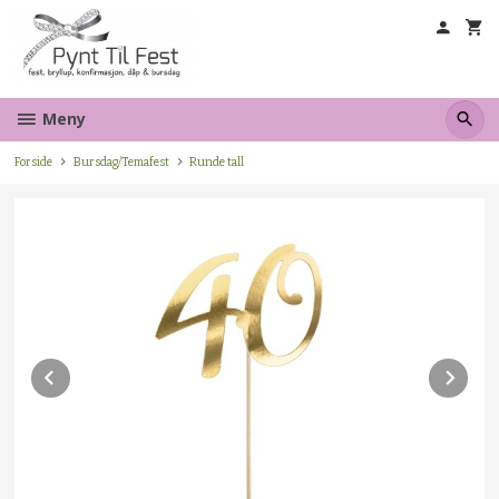
Gå
til
innholdet
Meny
Forside
Bursdag/Temafest
Runde tall
Prev
Ne