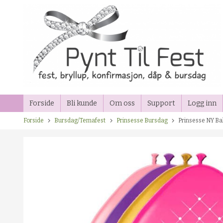
Gå
til
innholdet
Forside
Bli kunde
Om oss
Support
Logg inn
Forside
Bursdag/Temafest
Prinsesse Bursdag
Prinsesse NY Bal