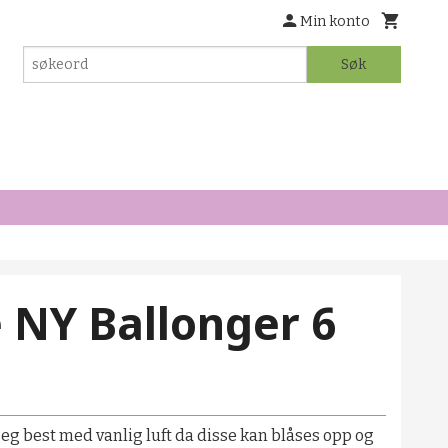
Min konto
Søk
 NY Ballonger 6
seg best med vanlig luft da disse kan blåses opp og