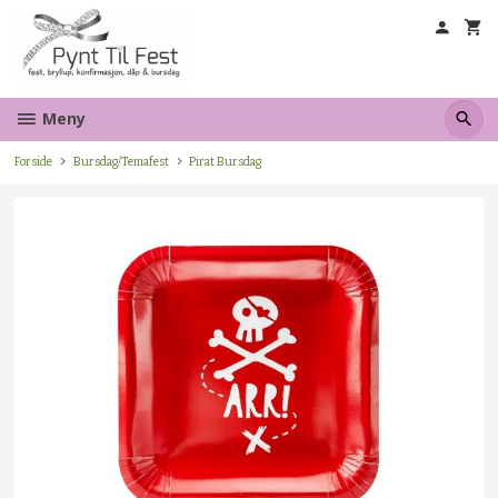
Gå
til
innholdet
Meny
Forside
Bursdag/Temafest
Pirat Bursdag