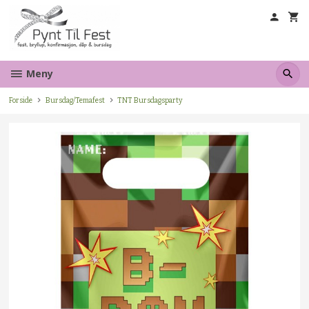
Gå
til
innholdet
Meny
Forside
Bursdag/Temafest
TNT Bursdagsparty