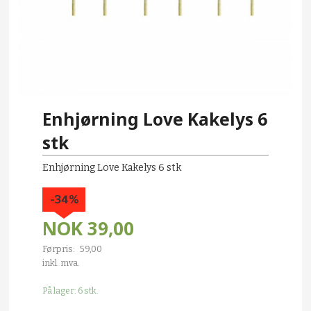
Enhjørning Love Kakelys 6
stk
Enhjørning Love Kakelys 6 stk
-34%
NOK
39,00
Førpris:
59,00
Rabatt
inkl. mva.
På lager: 6 stk.