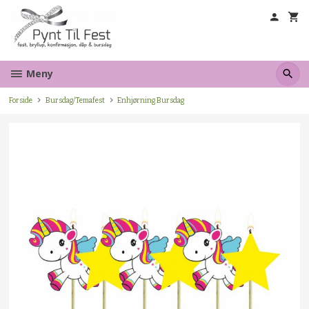
Gå
til
innholdet
Meny
Forside
Bursdag/Temafest
Enhjørning Bursdag