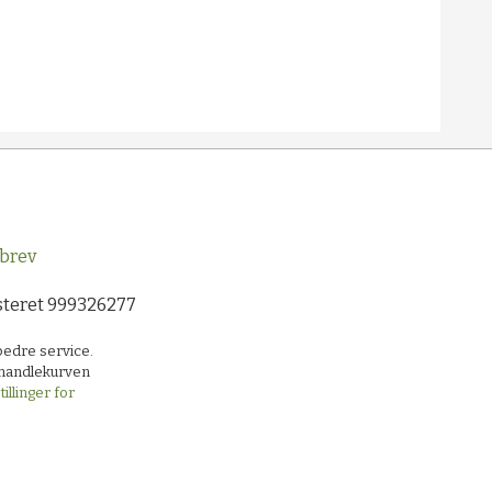
brev
steret 999326277
bedre service.
i handlekurven
illinger for