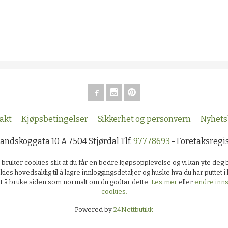
akt
Kjøpsbetingelser
Sikkerhet og personvern
Nyhets
Sandskoggata 10 A 7504 Stjørdal Tlf.
97778693
- Foretaksregi
k bruker cookies slik at du får en bedre kjøpsopplevelse og vi kan yte deg 
kies hovedsaklig til å lagre innloggingsdetaljer og huske hva du har puttet 
ett å bruke siden som normalt om du godtar dette.
Les mer
eller
endre innst
cookies.
Powered by
24Nettbutikk