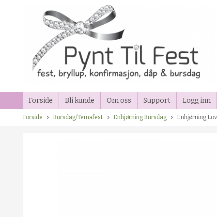
Gå
til
innholdet
Forside
Bli kunde
Om oss
Support
Logg inn
Forside
Bursdag/Temafest
Enhjørning Bursdag
Enhjørning Lo