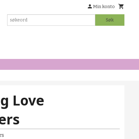
Min konto
Søk
ng Love
ers
rs