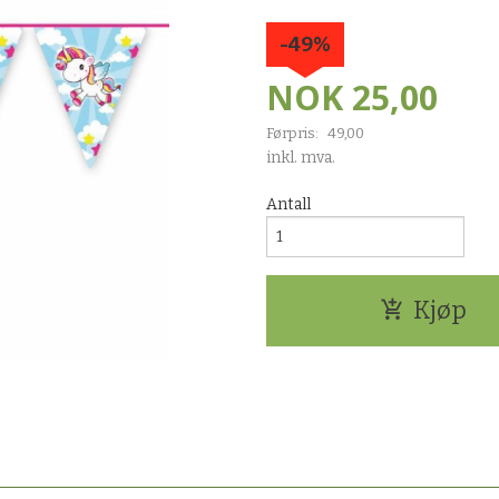
-49%
NOK
25,00
Førpris:
49,00
Rabatt
inkl. mva.
Antall
Kjøp