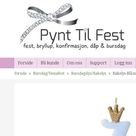
Gå
til
innholdet
Forside
Bli kunde
Om oss
Support
Logg inn
Forside
Bursdag/Temafest
Bursdagslys/Kakelys
Kakelys Blå m