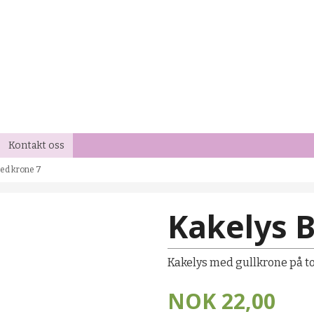
Kontakt oss
ed krone 7
Kakelys 
Kakelys med gullkrone på to
NOK
22,00