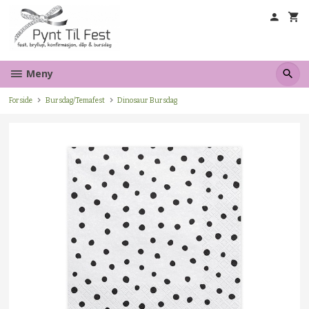
Gå
til
innholdet
Meny
Forside
Bursdag/Temafest
Dinosaur Bursdag