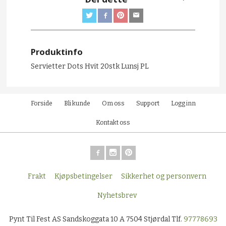
Produktinfo
Servietter Dots Hvit 20stk Lunsj PL
Forside
Bli kunde
Om oss
Support
Logg inn
Kontakt oss
Frakt
Kjøpsbetingelser
Sikkerhet og personvern
Nyhetsbrev
Pynt Til Fest AS Sandskoggata 10 A 7504 Stjørdal Tlf.
97778693