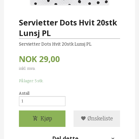
Servietter Dots Hvit 20stk
Lunsj PL
Servietter Dots Hvit 20stk Lunsj PL
NOK
29,00
inkl. mva.
På lager: 5 stk.
Antall
Kjøp
Ønskeliste
Del dette