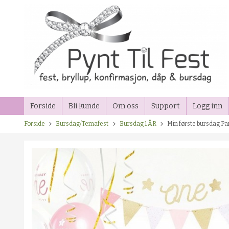
Gå
til
innholdet
Forside
Bli kunde
Om oss
Support
Logg inn
Forside
Bursdag/Temafest
Bursdag 1 ÅR
Min første bursdag P