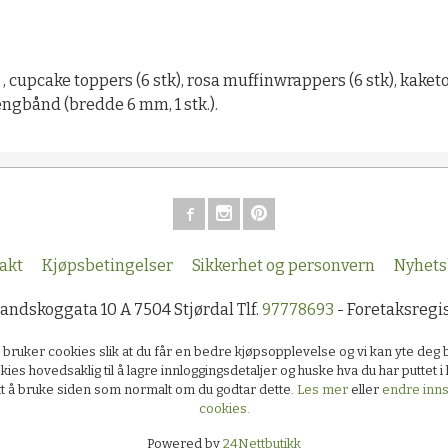
 , cupcake toppers (6 stk), rosa muffinwrappers (6 stk), kaketo
engbånd (bredde 6 mm, 1 stk.).
akt
Kjøpsbetingelser
Sikkerhet og personvern
Nyhets
Sandskoggata 10 A 7504 Stjørdal Tlf.
97778693
- Foretaksregi
k bruker cookies slik at du får en bedre kjøpsopplevelse og vi kan yte deg 
kies hovedsaklig til å lagre innloggingsdetaljer og huske hva du har puttet 
ett å bruke siden som normalt om du godtar dette.
Les mer
eller
endre innst
cookies.
Powered by
24Nettbutikk