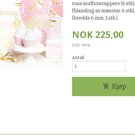
rosa muffinwrappers (6 stk), 
(blanding av mønster, 6 stk)
(bredde 6 mm, 1 stk.).
NOK
225,00
inkl. mva.
Antall
Kjøp