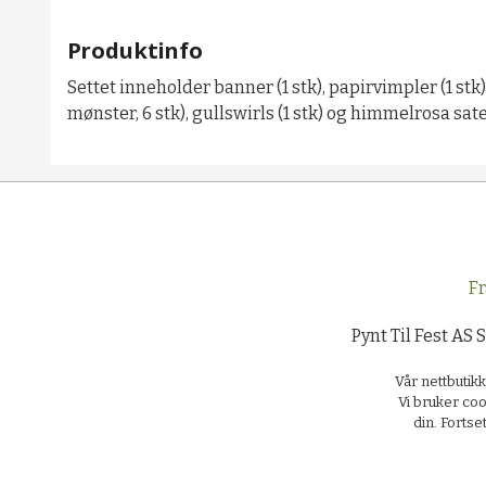
Produktinfo
Settet inneholder banner (1 stk), papirvimpler (1 stk)
mønster, 6 stk), gullswirls (1 stk) og himmelrosa sat
Fr
Pynt Til Fest AS 
Vår nettbutik
Vi bruker coo
din. Forts