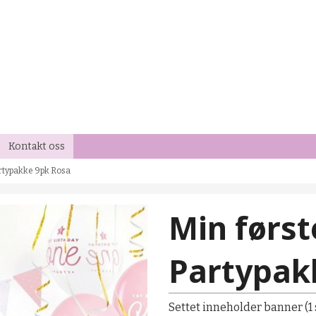
Kontakt oss
artypakke 9pk Rosa
Min førs
Partypak
Settet inneholder banner (1 s