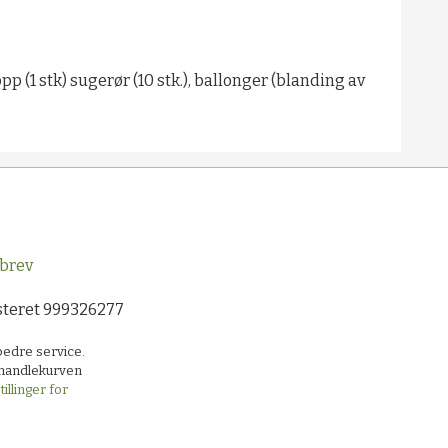
pp (1 stk)
sugerør
(10 stk.), ballonger (blanding av
brev
steret 999326277
bedre service.
i handlekurven
illinger for