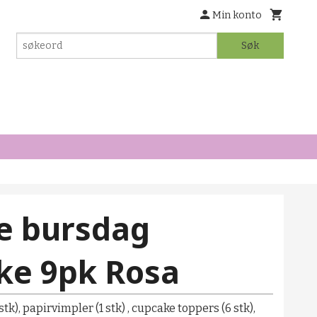
Min konto
Søk
te bursdag
ke 9pk Rosa
tk), papirvimpler (1 stk) , cupcake toppers (6 stk),