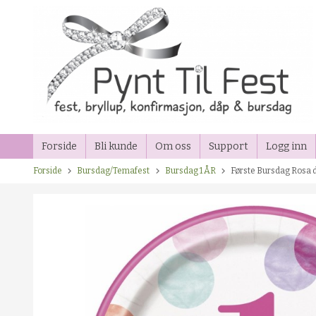
Gå
til
innholdet
Forside
Bli kunde
Om oss
Support
Logg inn
Forside
Bursdag/Temafest
Bursdag 1 ÅR
Første Bursdag Rosa d