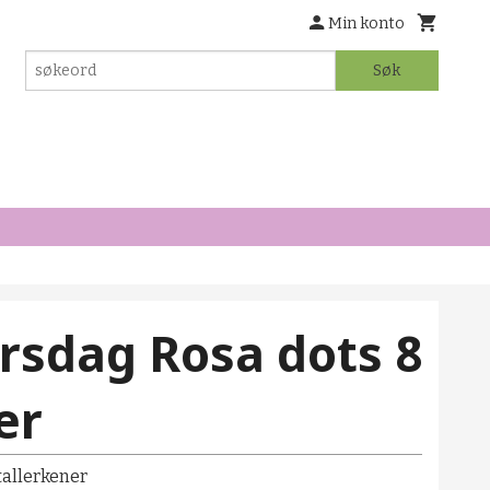
Min konto
Søk
rsdag Rosa dots 8
er
tallerkener