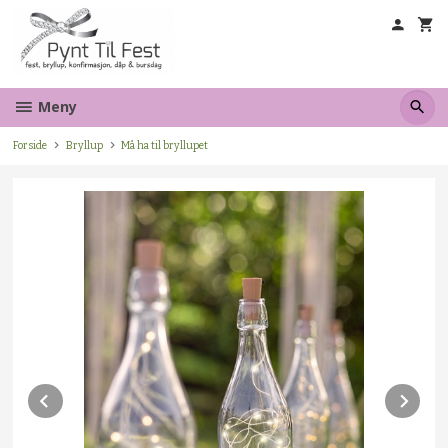
Gå
til
innholdet
Meny
Forside
Bryllup
Må ha til bryllupet
Prev
Ne