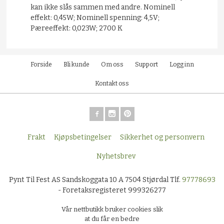
kan ikke slås sammen med andre. Nominell
effekt: 0,45W; Nominell spenning: 4,5V;
Pæreeffekt: 0,023W; 2700 K
Forside
Bli kunde
Om oss
Support
Logg inn
Kontakt oss
Frakt
Kjøpsbetingelser
Sikkerhet og personvern
Nyhetsbrev
Pynt Til Fest AS Sandskoggata 10 A 7504 Stjørdal Tlf.
97778693
- Foretaksregisteret 999326277
Vår nettbutikk bruker cookies slik
at du får en bedre